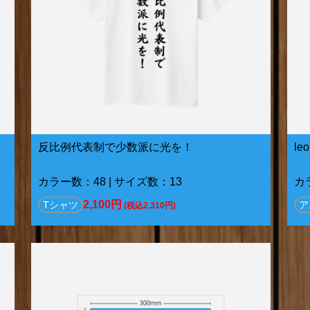
反比例代表制で少数派に光を！
le
カラー数：48 | サイズ数：13
カ
2,100円
Tシャツ
ア
(税込2,310円)