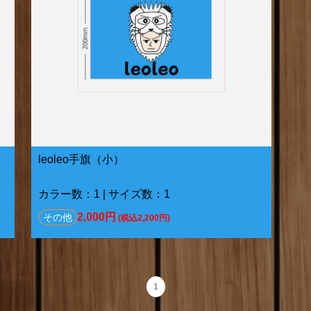
leoleo手旗（小）
カラー数：1 | サイズ数：1
2,000円
その他
(税込2,200円)
1