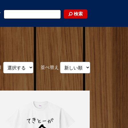
検索
ド
リ
並べ替え